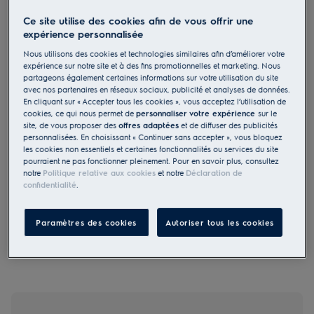
Ce site utilise des cookies afin de vous offrir une
IK305BNL
Combiné réfrigérateur /
expérience personnalisée
congélateur installation de porte
Nous utilisons des cookies et technologies similaires afin d’améliorer votre
expérience sur notre site et à des fins promotionnelles et marketing. Nous
fixe NoFrost 177.7 cm E
partageons également certaines informations sur votre utilisation du site
avec nos partenaires en réseaux sociaux, publicité et analyses de données.
En cliquant sur « Accepter tous les cookies », vous acceptez l’utilisation de
cookies, ce qui nous permet de
personnaliser votre expérience
sur le
site, de vous proposer des
offres adaptées
et de diffuser des publicités
personnalisées. En choisissant « Continuer sans accepter », vous bloquez
les cookies non essentiels et certaines fonctionnalités ou services du site
0 (0)
pourraient ne pas fonctionner pleinement. Pour en savoir plus, consultez
notre
Politique relative aux cookies
et notre
Déclaration de
EU Fiche produit
confidentialité
.
2 660.00 CHF
PVR incl. IVA en CHF (excl. CAR)
Paramètres des cookies
Autoriser tous les cookies