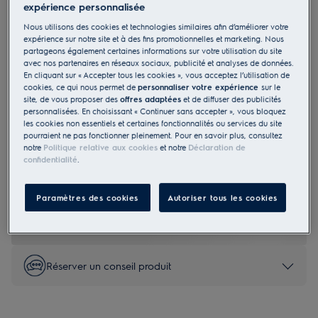
expérience personnalisée
GA45GLV
Lave-vaisselle EURO-Norme 45cm
Nous utilisons des cookies et technologies similaires afin d’améliorer votre
expérience sur notre site et à des fins promotionnelles et marketing. Nous
Entièrement intégrable 9 nombre de
partageons également certaines informations sur votre utilisation du site
avec nos partenaires en réseaux sociaux, publicité et analyses de données.
couverts
En cliquant sur « Accepter tous les cookies », vous acceptez l’utilisation de
cookies, ce qui nous permet de
personnaliser votre expérience
sur le
site, de vous proposer des
offres adaptées
et de diffuser des publicités
personnalisées. En choisissant « Continuer sans accepter », vous bloquez
les cookies non essentiels et certaines fonctionnalités ou services du site
pourraient ne pas fonctionner pleinement. Pour en savoir plus, consultez
0 (0)
notre
Politique relative aux cookies
et notre
Déclaration de
confidentialité
.
EU Fiche produit
1 715.00 CHF
Paramètres des cookies
Autoriser tous les cookies
PVR incl. IVA en CHF (excl. CAR)
Réserver un conseil produit