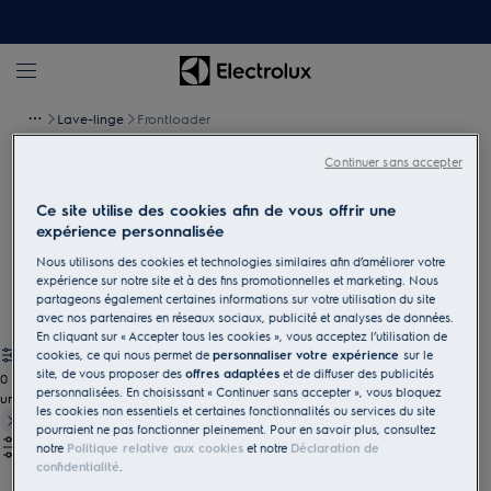
Lave-linge
Frontloader
Continuer sans accepter
Lave-linge à chargement frontal
Ce site utilise des cookies afin de vous offrir une
Nos machines à laver à chargement frontal proposent une
expérience personnalisée
large gamme de programmes qui ne se contentent pas de
Nous utilisons des cookies et technologies similaires afin d’améliorer votre
nettoyer, mais qui préservent et entretiennent également les
expérience sur notre site et à des fins promotionnelles et marketing. Nous
vêtements. Ainsi, vos vêtements auront toujours l'air neufs!
partageons également certaines informations sur votre utilisation du site
avec nos partenaires en réseaux sociaux, publicité et analyses de données.
En cliquant sur « Accepter tous les cookies », vous acceptez l’utilisation de
cookies, ce qui nous permet de
personnaliser votre expérience
sur le
site, de vous proposer des
offres adaptées
et de diffuser des publicités
0
personnalisées. En choisissant « Continuer sans accepter », vous bloquez
undefined
les cookies non essentiels et certaines fonctionnalités ou services du site
pourraient ne pas fonctionner pleinement. Pour en savoir plus, consultez
notre
Politique relative aux cookies
et notre
Déclaration de
confidentialité
.