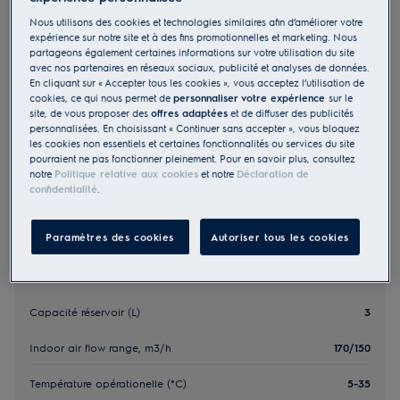
EXD16DN4W
Nous utilisons des cookies et technologies similaires afin d’améliorer votre
Déshumidificateur d'air 16
expérience sur notre site et à des fins promotionnelles et marketing. Nous
partageons également certaines informations sur votre utilisation du site
avec nos partenaires en réseaux sociaux, publicité et analyses de données.
En cliquant sur « Accepter tous les cookies », vous acceptez l’utilisation de
5 (5)
cookies, ce qui nous permet de
personnaliser votre expérience
sur le
349.00 CHF
site, de vous proposer des
offres adaptées
et de diffuser des publicités
personnalisées. En choisissant « Continuer sans accepter », vous bloquez
PVR incl. IVA en CHF (excl. CAR)
les cookies non essentiels et certaines fonctionnalités ou services du site
pourraient ne pas fonctionner pleinement. Pour en savoir plus, consultez
notre
Politique relative aux cookies
et notre
Déclaration de
confidentialité
.
Paramètres des cookies
Autoriser tous les cookies
Information importante
Capacité réservoir (L)
3
Indoor air flow range, m3/h
170/150
Température opérationelle (°C)
5-35