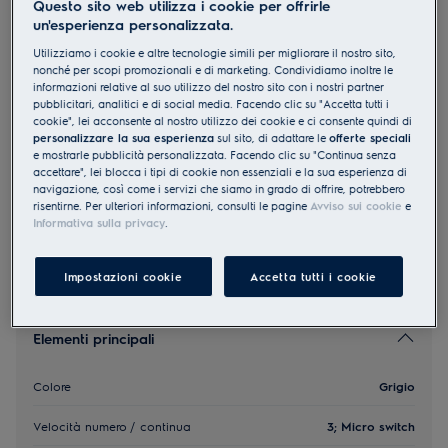
Questo sito web utilizza i cookie per offrirle
DAK6036CN
un'esperienza personalizzata.
Scarico Ricircolo Cappa aspirante
Utilizziamo i cookie e altre tecnologie simili per migliorare il nostro sito,
piatta C 60 cm Grigio
nonché per scopi promozionali e di marketing. Condividiamo inoltre le
informazioni relative al suo utilizzo del nostro sito con i nostri partner
0 (0)
pubblicitari, analitici e di social media. Facendo clic su "Accetta tutti i
cookie", lei acconsente al nostro utilizzo dei cookie e ci consente quindi di
EU Product Fiche
personalizzare la sua esperienza
sul sito, di adattare le
offerte speciali
CHF 545.00
e mostrarle pubblicità personalizzata. Facendo clic su "Continua senza
accettare", lei blocca i tipi di cookie non essenziali e la sua esperienza di
PVR incl. IVA in CHF (escl. CRA)
navigazione, così come i servizi che siamo in grado di offrire, potrebbero
risentirne. Per ulteriori informazioni, consulti le pagine
Avviso sui cookie
e
Informativa sulla privacy
.
Impostazioni cookie
Accetta tutti i cookie
Elementi principali
Colore
Grigio
Velocità numero / continua
3; Micro switch