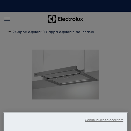
Cappe aspiranti
Cappa aspirante da incasso
Tocca per zoomare
Continua senza accettare