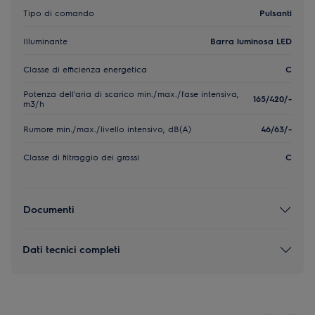
Tipo di comando
Pulsanti
Illuminante
Barra luminosa LED
Classe di efficienza energetica
C
Potenza dell'aria di scarico min./max./fase intensiva,
165/420/-
m3/h
Rumore min./max./livello intensivo, dB(A)
46/63/-
Classe di filtraggio dei grassi
C
Documenti
Dati tecnici completi