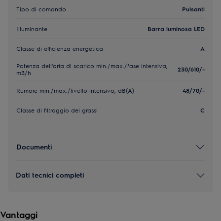
Tipo di comando
Pulsanti
Illuminante
Barra luminosa LED
Classe di efficienza energetica
A
Potenza dell'aria di scarico min./max./fase intensiva,
230/610/-
m3/h
Rumore min./max./livello intensivo, dB(A)
48/70/-
Classe di filtraggio dei grassi
C
Documenti
Dati tecnici completi
Vantaggi