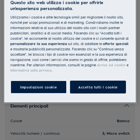
Questo sito web utilizza i cookie per offrirle
DAL5536WE
un'esperienza personalizzata.
Scarico Ricircolo Cappa aspirante
Utilizziamo i cookie e altre tecnologie simili per migliorare il nostro sito,
piatta A 55 cm Bianco
nonché per scopi promozionali e di marketing. Condividiamo inoltre le
informazioni relative al suo utilizzo del nostro sito con i nostri partner
0 (0)
pubblicitari, analitici e di social media. Facendo clic su "Accetta tutti i
cookie", lei acconsente al nostro utilizzo dei cookie e ci consente quindi di
EU Product Fiche
personalizzare la sua esperienza
sul sito, di adattare le
offerte speciali
CHF 565.00
e mostrarle pubblicità personalizzata. Facendo clic su "Continua senza
accettare", lei blocca i tipi di cookie non essenziali e la sua esperienza di
PVR incl. IVA in CHF (escl. CRA)
navigazione, così come i servizi che siamo in grado di offrire, potrebbero
risentirne. Per ulteriori informazioni, consulti le pagine
Avviso sui cookie
e
Informativa sulla privacy
.
Impostazioni cookie
Accetta tutti i cookie
Elementi principali
Colore
Bianco
Velocità numero / continua
3; Micro switch