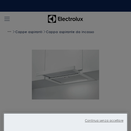
Cappe aspiranti
Cappa aspirante da incasso
Tocca per zoomare
Continua senza accettare