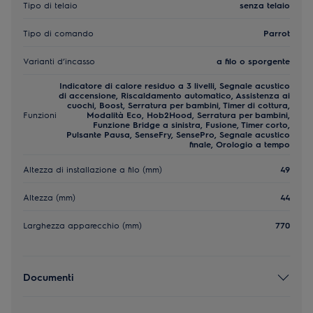
Tipo di telaio
senza telaio
Tipo di comando
Parrot
Varianti d’incasso
a filo o sporgente
Indicatore di calore residuo a 3 livelli, Segnale acustico
di accensione, Riscaldamento automatico, Assistenza ai
cuochi, Boost, Serratura per bambini, Timer di cottura,
Funzioni
Modalità Eco, Hob2Hood, Serratura per bambini,
Funzione Bridge a sinistra, Fusione, Timer corto,
Pulsante Pausa, SenseFry, SensePro, Segnale acustico
finale, Orologio a tempo
Altezza di installazione a filo (mm)
49
Altezza (mm)
44
Larghezza apparecchio (mm)
770
Documenti