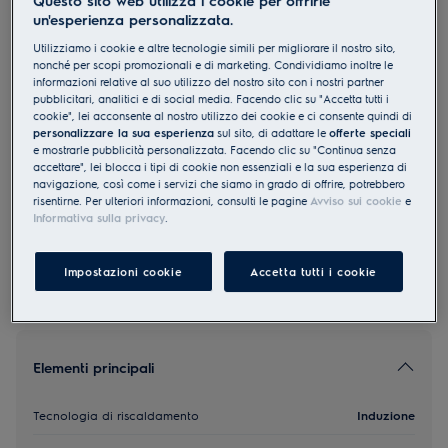
Questo sito web utilizza i cookie per offrirle
un'esperienza personalizzata.
GK78FTIPO
Piani di cottura induzione ProfiLine
Utilizziamo i cookie e altre tecnologie simili per migliorare il nostro sito,
nonché per scopi promozionali e di marketing. Condividiamo inoltre le
SensePro-termometro per alimenti
informazioni relative al suo utilizzo del nostro sito con i nostri partner
80 cm
pubblicitari, analitici e di social media. Facendo clic su "Accetta tutti i
cookie", lei acconsente al nostro utilizzo dei cookie e ci consente quindi di
5 (1)
personalizzare la sua esperienza
sul sito, di adattare le
offerte speciali
e mostrarle pubblicità personalizzata. Facendo clic su "Continua senza
EU Product Fiche
accettare", lei blocca i tipi di cookie non essenziali e la sua esperienza di
CHF 3’830.00
navigazione, così come i servizi che siamo in grado di offrire, potrebbero
risentirne. Per ulteriori informazioni, consulti le pagine
Avviso sui cookie
e
PVR incl. IVA in CHF (escl. CRA)
Informativa sulla privacy
.
Impostazioni cookie
Accetta tutti i cookie
Elementi principali
Tecnologia di riscaldamento
Induzione