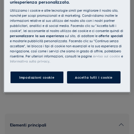
un'esperienza personalizzata.
EB3GL4SP
Utilizziamo i cookie e altre tecnologie simili per migliorare il nostro sito,
Forno da incasso Compact SMS
nonché per scopi promozionali e di marketing. Condividiamo inoltre le
nero effetto specchio
informazioni relative al suo utilizzo del nostro sito con i nostri partner
pubblicitari, analitici e di social media. Facendo clic su "Accetta tutti i
cookie", lei acconsente al nostro utilizzo dei cookie e ci consente quindi di
personalizzare la sua esperienza
sul sito, di adattare le
offerte speciali
e mostrarle pubblicità personalizzata. Facendo clic su "Continua senza
accettare", lei blocca i tipi di cookie non essenziali e la sua esperienza di
navigazione, così come i servizi che siamo in grado di offrire, potrebbero
4.8 (4)
risentirne. Per ulteriori informazioni, consulti le pagine
Avviso sui cookie
e
Informativa sulla privacy
.
EU Product Fiche
CHF 2’200.00
Impostazioni cookie
Accetta tutti i cookie
PVR incl. IVA in CHF (escl. CRA)
Elementi principali