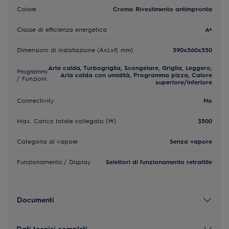
Colore
Cromo Rivestimento antimpronta
Classe di efficienza energetica
A+
Dimensioni di installazione (AxLxP, mm)
590x560x550
Aria calda, Turbogriglia, Scongelare, Griglia, Leggero,
Programmi
Aria calda con umidità, Programma pizza, Calore
/ Funzioni
superiore/inferiore
Connectivity
No
Max. Carico totale collegato (W)
3500
Categoria di vapore
Senza vapore
Funzionamento / Display
Selettori di funzionamento retrattile
Documenti
Dati tecnici completi