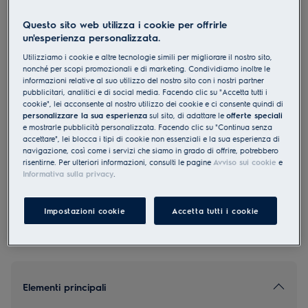
EB6L20CN
Questo sito web utilizza i cookie per offrirle
Forno da incasso EURO Cromo
un'esperienza personalizzata.
Rivestimento antimpronta
Utilizziamo i cookie e altre tecnologie simili per migliorare il nostro sito,
nonché per scopi promozionali e di marketing. Condividiamo inoltre le
informazioni relative al suo utilizzo del nostro sito con i nostri partner
pubblicitari, analitici e di social media. Facendo clic su "Accetta tutti i
cookie", lei acconsente al nostro utilizzo dei cookie e ci consente quindi di
personalizzare la sua esperienza
sul sito, di adattare le
offerte speciali
0 (0)
e mostrarle pubblicità personalizzata. Facendo clic su "Continua senza
accettare", lei blocca i tipi di cookie non essenziali e la sua esperienza di
EU Product Fiche
navigazione, così come i servizi che siamo in grado di offrire, potrebbero
CHF 1’545.00
risentirne. Per ulteriori informazioni, consulti le pagine
Avviso sui cookie
e
Informativa sulla privacy
.
PVR incl. IVA in CHF (escl. CRA)
Impostazioni cookie
Accetta tutti i cookie
Elementi principali