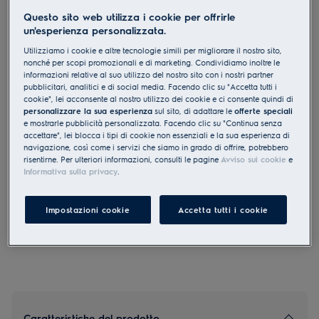
GA60SLVS
Questo sito web utilizza i cookie per offrirle
Lavastoviglie EURO-Norma 60cm
un'esperienza personalizzata.
Completamente integrata 14
Utilizziamo i cookie e altre tecnologie simili per migliorare il nostro sito,
nonché per scopi promozionali e di marketing. Condividiamo inoltre le
numero di coperti
informazioni relative al suo utilizzo del nostro sito con i nostri partner
pubblicitari, analitici e di social media. Facendo clic su "Accetta tutti i
cookie", lei acconsente al nostro utilizzo dei cookie e ci consente quindi di
personalizzare la sua esperienza
sul sito, di adattare le
offerte speciali
e mostrarle pubblicità personalizzata. Facendo clic su "Continua senza
accettare", lei blocca i tipi di cookie non essenziali e la sua esperienza di
0 (0)
navigazione, così come i servizi che siamo in grado di offrire, potrebbero
risentirne. Per ulteriori informazioni, consulti le pagine
Avviso sui cookie
e
Informativa sulla privacy
.
EU Product Fiche
CHF 2’890.00
PVR incl. IVA in CHF (escl. CRA)
Impostazioni cookie
Accetta tutti i cookie
Caratteristiche del prodotto