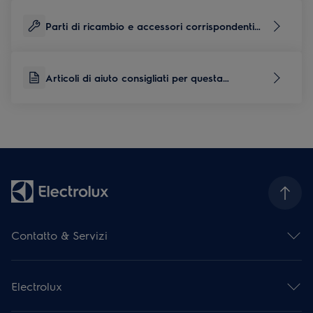
Parti di ricambio e accessori corrispondenti
per questo prodotto
Articoli di aiuto consigliati per questa
categoria di prodotti
Contatto & Servizi
Panoramica dei contatti
Panoramica del servizio
Electrolux
Servizio di riparazione
Estensione della garanzia