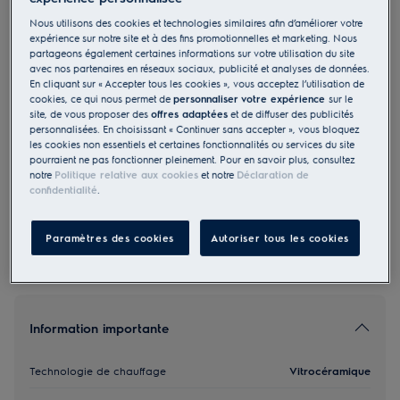
GK65PF
Nous utilisons des cookies et technologies similaires afin d’améliorer votre
Vitrocéramique Plan de cuisson
expérience sur notre site et à des fins promotionnelles et marketing. Nous
partageons également certaines informations sur votre utilisation du site
contrôle externe 65 cm Convient
avec nos partenaires en réseaux sociaux, publicité et analyses de données.
En cliquant sur « Accepter tous les cookies », vous acceptez l’utilisation de
pour le marché de remplacement
cookies, ce qui nous permet de
personnaliser votre expérience
sur le
4 (1)
site, de vous proposer des
offres adaptées
et de diffuser des publicités
personnalisées. En choisissant « Continuer sans accepter », vous bloquez
les cookies non essentiels et certaines fonctionnalités ou services du site
EU Fiche produit
pourraient ne pas fonctionner pleinement. Pour en savoir plus, consultez
1 425.00 CHF
notre
Politique relative aux cookies
et notre
Déclaration de
PVR incl. IVA en CHF (excl. CAR)
confidentialité
.
Paramètres des cookies
Autoriser tous les cookies
Information importante
Technologie de chauffage
Vitrocéramique