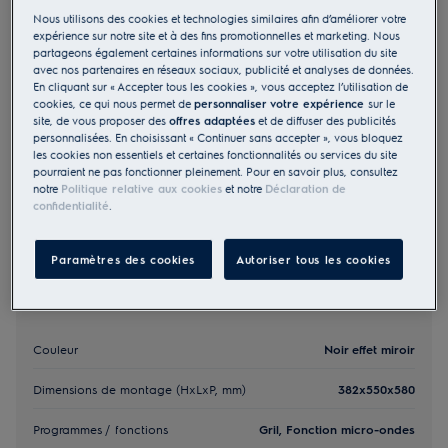
Nous utilisons des cookies et technologies similaires afin d’améliorer votre
EB3GL9SP
expérience sur notre site et à des fins promotionnelles et marketing. Nous
Micro-ondes intégré SMS Noir effet
partageons également certaines informations sur votre utilisation du site
miroir
avec nos partenaires en réseaux sociaux, publicité et analyses de données.
En cliquant sur « Accepter tous les cookies », vous acceptez l’utilisation de
0 (0)
cookies, ce qui nous permet de
personnaliser votre expérience
sur le
1 755.00 CHF
site, de vous proposer des
offres adaptées
et de diffuser des publicités
personnalisées. En choisissant « Continuer sans accepter », vous bloquez
PVR incl. IVA en CHF (excl. CAR)
les cookies non essentiels et certaines fonctionnalités ou services du site
pourraient ne pas fonctionner pleinement. Pour en savoir plus, consultez
notre
Politique relative aux cookies
et notre
Déclaration de
confidentialité
.
Paramètres des cookies
Autoriser tous les cookies
Information importante
Couleur
Noir effet miroir
Dimensions de montage (HxLxP, mm)
382x550x580
Programmes / fonctions
Gril, Fonction micro-ondes