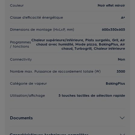
Couleur
Noir effet miroir
Classe d'efficacité énergétique
A+
Dimensions de montage (HxLxP, mm)
600x550x605
Chaleur supérieure/inférieure, Plats surgelés, Gril, Air
Programmes
chaud avec humidité, Mode pizza, BakingPlus, Air
/ fonctions
chaud, Turbogrill, Chaleur inférieure
Connectivity
Non
Nombre max. Puissance de raccordement totale (W)
3500
Catégorie de vapeur
BakingPlus
Utilisation/affichage
5 touches tactiles de sélection rapide
Documents
Caractéristiques techniques complètes