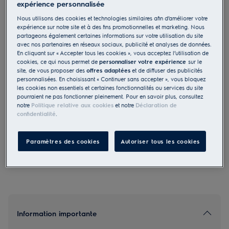
expérience personnalisée
EB6L5DSP
Nous utilisons des cookies et technologies similaires afin d’améliorer votre
Four encastrable SMS BakingPlus
expérience sur notre site et à des fins promotionnelles et marketing. Nous
Noir effet miroir
partageons également certaines informations sur votre utilisation du site
avec nos partenaires en réseaux sociaux, publicité et analyses de données.
En cliquant sur « Accepter tous les cookies », vous acceptez l’utilisation de
cookies, ce qui nous permet de
personnaliser votre expérience
sur le
site, de vous proposer des
offres adaptées
et de diffuser des publicités
personnalisées. En choisissant « Continuer sans accepter », vous bloquez
les cookies non essentiels et certaines fonctionnalités ou services du site
4.8 (4)
pourraient ne pas fonctionner pleinement. Pour en savoir plus, consultez
notre
Politique relative aux cookies
et notre
Déclaration de
EU Fiche produit
confidentialité
.
1 905.00 CHF
PVR incl. IVA en CHF (excl. CAR)
Paramètres des cookies
Autoriser tous les cookies
Information importante