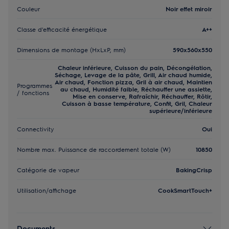
Couleur
Noir effet miroir
Classe d'efficacité énergétique
A++
Dimensions de montage (HxLxP, mm)
590x560x550
Chaleur inférieure, Cuisson du pain, Décongélation,
Séchage, Levage de la pâte, Grill, Air chaud humide,
Air chaud, Fonction pizza, Gril à air chaud, Maintien
Programmes
au chaud, Humidité faible, Réchauffer une assiette,
/ fonctions
Mise en conserve, Rafraîchir, Réchauffer, Rôtir,
Cuisson à basse température, Confit, Gril, Chaleur
supérieure/inférieure
Connectivity
Oui
Nombre max. Puissance de raccordement totale (W)
10850
Catégorie de vapeur
BakingCrisp
Utilisation/affichage
CookSmartTouch+
Documents