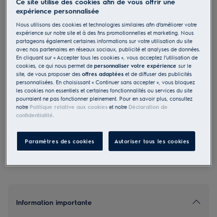
Ce site utilise des cookies afin de vous offrir une
EB6PL80QSP
expérience personnalisée
Four encastrable EURO Pyrolyse
Nous utilisons des cookies et technologies similaires afin d’améliorer votre
BakingCrisp Noir effet miroir
expérience sur notre site et à des fins promotionnelles et marketing. Nous
partageons également certaines informations sur votre utilisation du site
avec nos partenaires en réseaux sociaux, publicité et analyses de données.
En cliquant sur « Accepter tous les cookies », vous acceptez l’utilisation de
cookies, ce qui nous permet de
personnaliser votre expérience
sur le
site, de vous proposer des
offres adaptées
et de diffuser des publicités
personnalisées. En choisissant « Continuer sans accepter », vous bloquez
5 (1)
les cookies non essentiels et certaines fonctionnalités ou services du site
pourraient ne pas fonctionner pleinement. Pour en savoir plus, consultez
EU Fiche produit
notre
Politique relative aux cookies
et notre
Déclaration de
3 910.00 CHF
confidentialité
.
PVR incl. IVA en CHF (excl. CAR)
Paramètres des cookies
Autoriser tous les cookies
Information importante