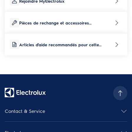
Rejoindre MyElectrolux
Pièces de rechange et accessoires
correspondants à ce produit
Articles d'aide recommandés pour cette
catégorie de produits
Contact & Service
Aperçu des contacts
Aperçu des services