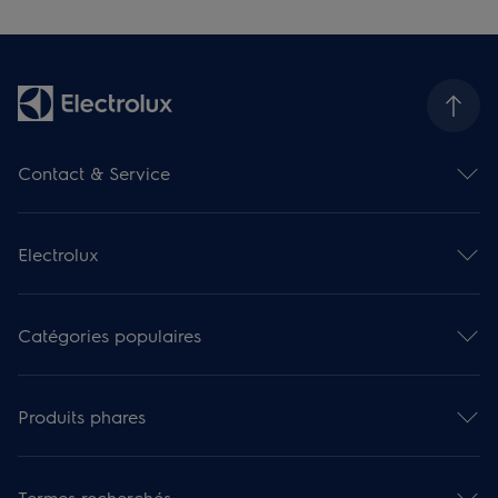
Contact & Service
Aperçu des contacts
Aperçu des services
Electrolux
Service de réparation
Prolongation de garantie
Modes d'emploi
Service d'installation
Catalogues & brochures
Mieterwechselservice
Catégories populaires
À propos de nous
Service d'entretien
Carrière
Service de changement de locataire
Fours
Cours de cuisine
Boutique de pièces détachées et d'accessoires
Steamer
Portail B2B
Produits phares
Conseils sur les produits et applications
Fours encastrables
Electrolux Group
Enregistrement du produit
Plans de cuisson
Rapport financier
Fours combinés vapeur
Avis sur les produits
Cusinières
Rapport de durabilité
Four à pyrolyse
Articles d'aide
Micro-ondes
Termes recherchés