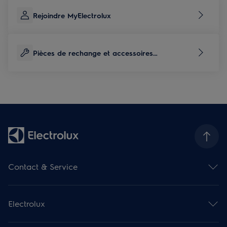
Rejoindre MyElectrolux
Pièces de rechange et accessoires
correspondants à ce produit
Contact & Service
Aperçu des contacts
Aperçu des services
Electrolux
Service de réparation
Prolongation de garantie
Modes d'emploi