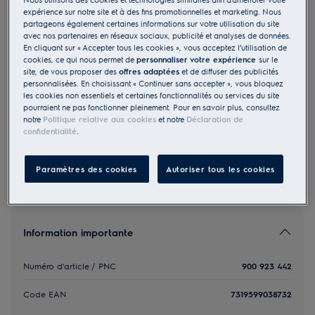
expérience sur notre site et à des fins promotionnelles et marketing. Nous
ZE159
partageons également certaines informations sur votre utilisation du site
Accessoires pour mop pads
avec nos partenaires en réseaux sociaux, publicité et analyses de données.
Delicate pour aspirateur balais sans
En cliquant sur « Accepter tous les cookies », vous acceptez l’utilisation de
cookies, ce qui nous permet de
personnaliser votre expérience
sur le
fil 800 + 600 + 700 + 500
site, de vous proposer des
offres adaptées
et de diffuser des publicités
personnalisées. En choisissant « Continuer sans accepter », vous bloquez
0 (0)
les cookies non essentiels et certaines fonctionnalités ou services du site
24.50 CHF
pourraient ne pas fonctionner pleinement. Pour en savoir plus, consultez
notre
Politique relative aux cookies
et notre
Déclaration de
PVR incl. IVA en CHF (excl. CAR)
confidentialité
.
Paramètres des cookies
Autoriser tous les cookies
Information importante
Numéro d'article / PNC
900 923 442
Code EAN
7319599038732