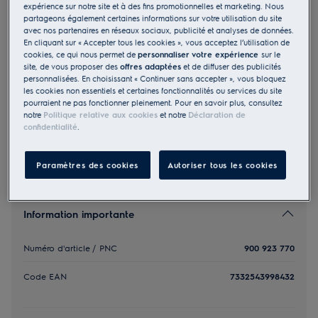
expérience sur notre site et à des fins promotionnelles et marketing. Nous
ZE188
partageons également certaines informations sur votre utilisation du site
Accessoires Support au sol pour
avec nos partenaires en réseaux sociaux, publicité et analyses de données.
En cliquant sur « Accepter tous les cookies », vous acceptez l’utilisation de
aspirateur sans fil 600
cookies, ce qui nous permet de
personnaliser votre expérience
sur le
site, de vous proposer des
offres adaptées
et de diffuser des publicités
0 (0)
personnalisées. En choisissant « Continuer sans accepter », vous bloquez
39.00 CHF
les cookies non essentiels et certaines fonctionnalités ou services du site
pourraient ne pas fonctionner pleinement. Pour en savoir plus, consultez
PVR incl. IVA en CHF (excl. CAR)
notre
Politique relative aux cookies
et notre
Déclaration de
confidentialité
.
Paramètres des cookies
Autoriser tous les cookies
Information importante
Numéro d'article / PNC
900 923 770
Code EAN
7332543998432