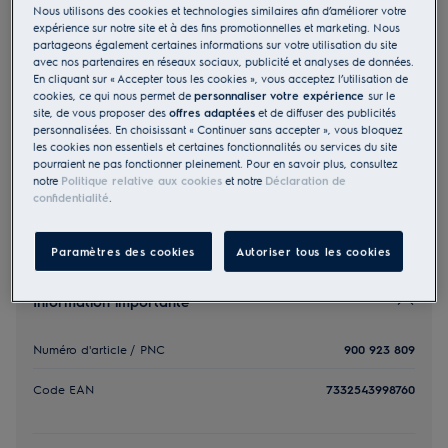
Nous utilisons des cookies et technologies similaires afin d’améliorer votre
ZE191
expérience sur notre site et à des fins promotionnelles et marketing. Nous
Accessoire brush rolls pour
partageons également certaines informations sur votre utilisation du site
avec nos partenaires en réseaux sociaux, publicité et analyses de données.
Electrolux 800 Wet&Dry
En cliquant sur « Accepter tous les cookies », vous acceptez l’utilisation de
cookies, ce qui nous permet de
personnaliser votre expérience
sur le
0 (0)
site, de vous proposer des
offres adaptées
et de diffuser des publicités
29.00 CHF
personnalisées. En choisissant « Continuer sans accepter », vous bloquez
PVR incl. IVA en CHF (excl. CAR)
les cookies non essentiels et certaines fonctionnalités ou services du site
pourraient ne pas fonctionner pleinement. Pour en savoir plus, consultez
notre
Politique relative aux cookies
et notre
Déclaration de
confidentialité
.
Paramètres des cookies
Autoriser tous les cookies
Information importante
Numéro d'article / PNC
900 923 809
Code EAN
7332543998760