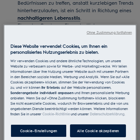
Bedürfnissen zu treffen, anstatt kurzlebigen Trends
hinterherzulaufen, ist ein Schritt in Richtung eines
nachhaltigeren Lebensstils
.
Ein gutes Gewissen: Ein ordentlicher
Kleiderschrank ist eine Form der Selbstfürsorge.
Ohne Zustimmung fortfahren
Ein gut organisierter Raum beruhigt den Geist und
Diese Website verwendet Cookies, um Ihnen ein
führt zu einem friedlicheren Leben Zuhause.
personalisiertes Nutzungserlebnis zu bieten.
So ordnen Sie Ihren Kleiderschrank
Wir verwenden Cookies und andere ähnliche Technologien, um unsere
Website zu verbessern sowie für Werbe- und Marketingzwecke. Wir teilen
im Laufe der Jahreszeiten
Informationen über Ihre Nutzung unserer Website auch mit unseren Partnern
in den Bereichen soziale Medien, Werbung und Analytik. Wenn Sie auf «Alle
Strategische Überlegungen. Der erste Schritt, um
Cookies akzeptieren» klicken, stimmen Sie der Verwendung von Cookies
zu, und wir können
Ihr Erlebnis
auf der Website personalisieren,
Ordnung in Ihren Kleiderschrank zu bringen, dauert ein
Sonderangebote individuell anpassen
und Ihnen personalisierte Werbung
wenig Zeit. Suchen Sie sich also einen regnerischen
anbieten. Wenn Sie auf «Ohne Zustimmung fortfahren» klicken, blockieren
Nachmittag aus und nehmen Sie sich die obersten
Sie nicht essenzielle Cookies, wodurch Ihr Browsererlebnis und die von uns
angebotenen Dienste beeinträchtigt werden können. Weitere Informationen
Regale und Kleiderstangen in Ihrem Schrank vor.
finden Sie in unserer
Cookie-Richtlinie
und unserer
Datenschutzerklärung
.
Trennen Sie Sommer- und
Winterkleidung
Cookie-Einstellungen
Alle Cookie akzeptieren