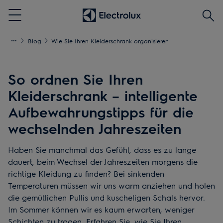
Produ
Menu
(mind
3
Blog
Wie Sie Ihren Kleiderschrank organisieren
Zeich
So ordnen Sie Ihren
Kleiderschrank – intelligente
Aufbewahrungstipps für die
wechselnden Jahreszeiten
Haben Sie manchmal das Gefühl, dass es zu lange
dauert, beim Wechsel der Jahreszeiten morgens die
richtige Kleidung zu finden? Bei sinkenden
Temperaturen müssen wir uns warm anziehen und holen
die gemütlichen Pullis und kuscheligen Schals hervor.
Im Sommer können wir es kaum erwarten, weniger
Schichten zu tragen. Erfahren Sie, wie Sie Ihren