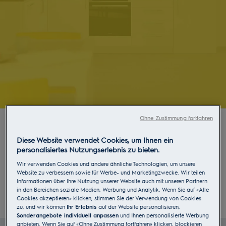
Ohne Zustimmung fortfahren
Einstellung Vertrieb der
Diese Website verwendet Cookies, um Ihnen ein
Zanussi-Produkte
personalisiertes Nutzungserlebnis zu bieten.
Wir verwenden Cookies und andere ähnliche Technologien, um unsere
Der Vertrieb der Produkte für die Marke Zanussi
Website zu verbessern sowie für Werbe- und Marketingzwecke. Wir teilen
wird per 1. März 2024 eingestellt. Electrolux
Informationen über Ihre Nutzung unserer Website auch mit unseren Partnern
in den Bereichen soziale Medien, Werbung und Analytik. Wenn Sie auf «Alle
übernimmt nahtlos laufende Garantien auf Ihre
Weiterlesen
Cookies akzeptieren» klicken, stimmen Sie der Verwendung von Cookies
Zanussi-Produkte. Sollten Sie Ersatzteile, Zubehör
zu, und wir können
Ihr Erlebnis
auf der Website personalisieren,
Sonderangebote individuell anpassen
und Ihnen personalisierte Werbung
oder Support für bestehende Zanussi-Produkte
anbieten. Wenn Sie auf «Ohne Zustimmung fortfahren» klicken, blockieren