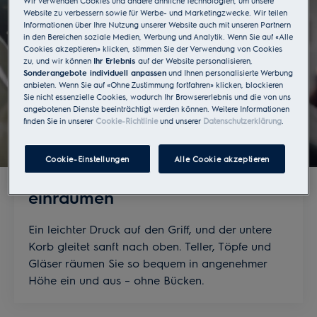
Wir verwenden Cookies und andere ähnliche Technologien, um unsere
und ausräumen, bequemer als je zuvor.
Website zu verbessern sowie für Werbe- und Marketingzwecke. Wir teilen
Informationen über Ihre Nutzung unserer Website auch mit unseren Partnern
in den Bereichen soziale Medien, Werbung und Analytik. Wenn Sie auf «Alle
Cookies akzeptieren» klicken, stimmen Sie der Verwendung von Cookies
zu, und wir können
Ihr Erlebnis
auf der Website personalisieren,
Sonderangebote individuell anpassen
und Ihnen personalisierte Werbung
anbieten. Wenn Sie auf «Ohne Zustimmung fortfahren» klicken, blockieren
Sie nicht essenzielle Cookies, wodurch Ihr Browsererlebnis und die von uns
angebotenen Dienste beeinträchtigt werden können. Weitere Informationen
finden Sie in unserer
Cookie-Richtlinie
und unserer
Datenschutzerklärung
.
Cookie-Einstellungen
Alle Cookie akzeptieren
Sanft anheben, entspannt
einräumen
Ein leichter Druck auf den Griff, und der untere
Korb gleitet sanft nach oben. Teller, Töpfe und
Gläser räumen Sie so bequem in angenehmer
Höhe ein und aus – ohne Bücken.