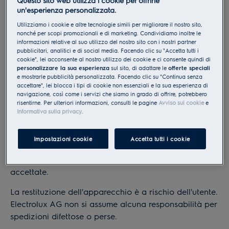
acquisto. Si può restituire solo un'unità di ogni modello
un'esperienza personalizzata.
per partecipante.
Utilizziamo i cookie e altre tecnologie simili per migliorare il nostro sito,
nonché per scopi promozionali e di marketing. Condividiamo inoltre le
La restituzione deve essere completa e non
informazioni relative al suo utilizzo del nostro sito con i nostri partner
pubblicitari, analitici e di social media. Facendo clic su "Accetta tutti i
danneggiata. Electrolux AG accetterà solo
cookie", lei acconsente al nostro utilizzo dei cookie e ci consente quindi di
apparecchi nel loro imballaggio originale, restituiti
personalizzare la sua esperienza
sul sito, di adattare le
offerte speciali
e mostrarle pubblicità personalizzata. Facendo clic su "Continua senza
con gli accessori originali completi (compresa la
accettare", lei blocca i tipi di cookie non essenziali e la sua esperienza di
stazione di ricarica, tutte le parti staccabili, i manuali
navigazione, così come i servizi che siamo in grado di offrire, potrebbero
d'uso, il cavo di alimentazione, ecc.
risentirne. Per ulteriori informazioni, consulti le pagine
Avviso sui cookie
e
Informativa sulla privacy
.
I resi incompleti o danneggiati non saranno
rimborsati. La domanda di restituzione deve essere
Impostazioni cookie
Accetta tutti i cookie
completata per intero. Le domande che contengono
informazioni mancanti o errate non saranno
accettate.
La restituzione dell'apparecchio è a rischio dell'utente.
Electrolux AG non si assume alcuna responsabilità per
spedizioni difettose o perse.