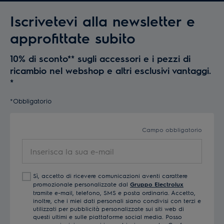
Iscrivetevi alla newsletter e
approfittate subito
10% di sconto** sugli accessori e i pezzi di
ricambio nel webshop e altri esclusivi vantaggi.
*
*Obbligatorio
Campo obbligatorio
Inserisca
la
sua
Sì, accetto di ricevere comunicazioni aventi carattere
e-
promozionale personalizzate dal
Gruppo Electrolux
mail
tramite e-mail, telefono, SMS e posta ordinaria. Accetto,
inoltre, che i miei dati personali siano condivisi con terzi e
utilizzati per pubblicità personalizzate sui siti web di
questi ultimi e sulle piattaforme social media. Posso