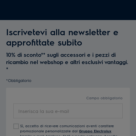
Iscrivetevi alla newsletter e
approfittate subito
10% di sconto** sugli accessori e i pezzi di
ricambio nel webshop e altri esclusivi vantaggi.
*
*Obbligatorio
Campo obbligatorio
Inserisca
la
sua
Sì, accetto di ricevere comunicazioni aventi carattere
e-
promozionale personalizzate dal
Gruppo Electrolux
mail