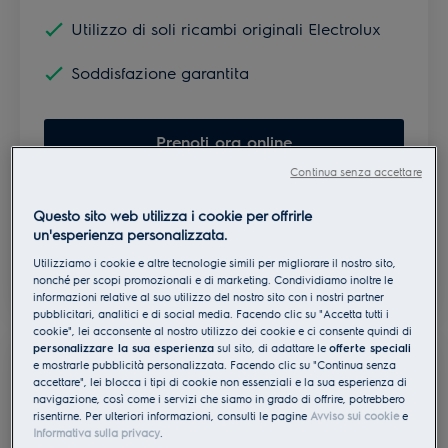
Utilizzo di soli ricambi originali Electrolux
Soddisfazione garantita
Prenoti ora online
Continua senza accettare
o
Questo sito web utilizza i cookie per offrirle
Prenoti ora per telefono
un'esperienza personalizzata.
Utilizziamo i cookie e altre tecnologie simili per migliorare il nostro sito,
nonché per scopi promozionali e di marketing. Condividiamo inoltre le
informazioni relative al suo utilizzo del nostro sito con i nostri partner
pubblicitari, analitici e di social media. Facendo clic su "Accetta tutti i
cookie", lei acconsente al nostro utilizzo dei cookie e ci consente quindi di
personalizzare la sua esperienza
sul sito, di adattare le
offerte speciali
e mostrarle pubblicità personalizzata. Facendo clic su "Continua senza
Servizio di riparazione per
accettare", lei blocca i tipi di cookie non essenziali e la sua esperienza di
navigazione, così come i servizi che siamo in grado di offrire, potrebbero
risentirne. Per ulteriori informazioni, consulti le pagine
Avviso sui cookie
e
i clienti commerciali
Informativa sulla privacy
.