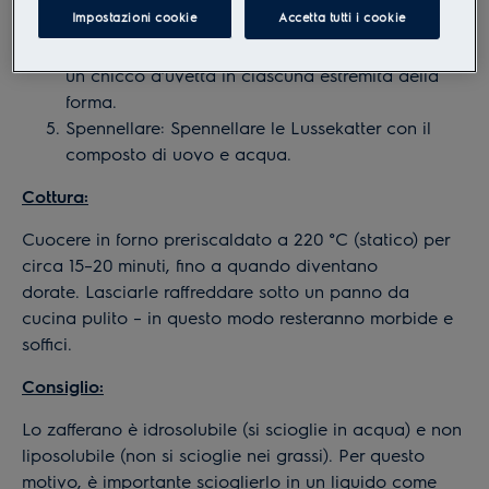
Impostazioni cookie
Accetta tutti i cookie
e dividere in 30 porzioni uguali. Formare dei
piccoli filoncini e arrotolarli a forma di S. Inserire
un chicco d’uvetta in ciascuna estremità della
forma.
Spennellare:
Spennellare le Lussekatter con il
composto di uovo e acqua.
Cottura:
Cuocere in forno preriscaldato a 220 °C (statico) per
circa 15–20 minuti, fino a quando diventano
dorate. Lasciarle raffreddare sotto un panno da
cucina pulito – in questo modo resteranno morbide e
soffici.
Consiglio:
Lo zafferano è idrosolubile (si scioglie in acqua) e non
liposolubile (non si scioglie nei grassi). Per questo
motivo, è importante scioglierlo in un liquido come