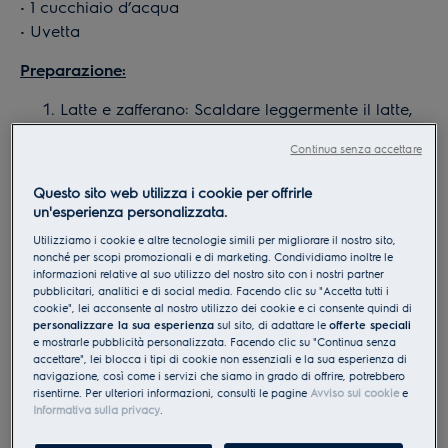
• 1 cucchiaio d’acqua
• Uvetta
Preparazione:
Latte e zafferano:
Scaldare leggermente il latte,
aggiungere lo zafferano e lasciarlo in infusione
Continua senza accettare
per qualche minuto. Lasciare poi intiepidire.
Sciogliere il lievito nel latte tiepido. (Se si utilizza
Questo sito web utilizza i cookie per offrirle
lievito secco, si può mescolare direttamente con
un'esperienza personalizzata.
la farina.)
Utilizziamo i cookie e altre tecnologie simili per migliorare il nostro sito,
Preparare l’impasto:
Aggiungere sale, zucchero e
nonché per scopi promozionali e di marketing. Condividiamo inoltre le
informazioni relative al suo utilizzo del nostro sito con i nostri partner
cardamomo, poi unire tutti gli ingredienti e
pubblicitari, analitici e di social media. Facendo clic su "Accetta tutti i
impastare fino a ottenere un impasto elastico e
cookie", lei acconsente al nostro utilizzo dei cookie e ci consente quindi di
omogeneo. Lasciar lievitare per circa 2 ore in un
personalizzare la sua esperienza
sul sito, di adattare le
offerte speciali
e mostrarle pubblicità personalizzata. Facendo clic su "Continua senza
luogo caldo, finché non raddoppia di volume.
accettare", lei blocca i tipi di cookie non essenziali e la sua esperienza di
Preparare l’uvetta:
Mettere l’uvetta in ammollo in
navigazione, così come i servizi che siamo in grado di offrire, potrebbero
risentirne. Per ulteriori informazioni, consulti le pagine
Avviso sui cookie
e
rum o succo di frutta, in modo che non si bruci
Informativa sulla privacy
.
durante la cottura.
Formare i panini:
Impastare di nuovo brevemente